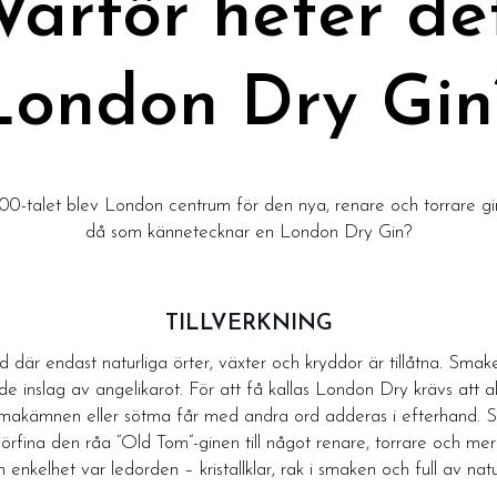
Varför heter de
London Dry Gin
 1800-talet blev London centrum för den nya, renare och torrare 
då som kännetecknar en London Dry Gin?
TILLVERKNING
od där endast naturliga örter, växter och kryddor är tillåtna. Sma
e inslag av angelikarot. För att få kallas London Dry krävs att a
a smakämnen eller sötma får med andra ord adderas i efterhand. St
 förfina den råa ”Old Tom”-ginen till något renare, torrare och me
 enkelhet var ledorden – kristallklar, rak i smaken och full av natu