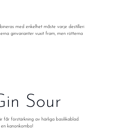
bineras med enkelhet måste varje destilleri
derna ginvarianter vuxit fram, men rötterna
Gin Sour
r får förstärkning av härliga basilikablad.
 – en kanonkombo!