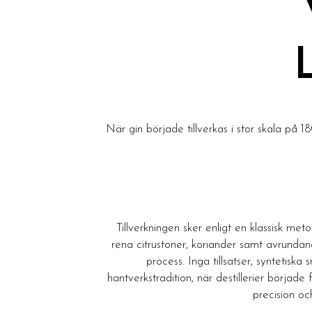
När gin började tillverkas i stor skala på
Tillverkningen sker enligt en klassisk met
rena citrustoner, koriander samt avrundand
process. Inga tillsatser, syntetisk
hantverkstradition, när destillerier började
precision och