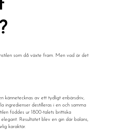
t
?
ginstilen som då växte fram. Men vad är det
ken kännetecknas av ett tydligt enbärsdriv,
lla ingredienser destilleras i en och samma
ilen föddes ur 1800-talets brittiska
r elegant. Resultatet blev en gin där balans,
rlig karaktär.