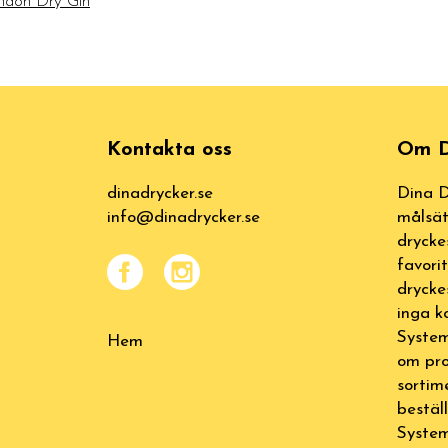
ondon Dry Gin
Kontakta oss
Om D
dinadrycker.se
Dina D
info@dinadrycker.se
målsät
drycke
favori
drycke
inga k
System
Hem
om pro
sortim
bestäl
System