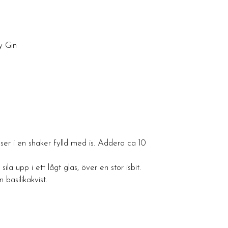
y Gin
nser i en shaker fylld med is. Addera ca 10
ila upp i ett lågt glas, över en stor isbit.
basilikakvist.