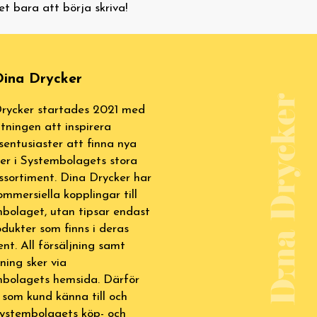
et bara att börja skriva!
ina Drycker
rycker startades 2021 med
tningen att inspirera
sentusiaster att finna nya
ter i Systembolagets stora
ssortiment. Dina Drycker har
ommersiella kopplingar till
bolaget, utan tipsar endast
dukter som finns i deras
ent. All försäljning samt
lning sker via
bolagets hemsida. Därför
 som kund känna till och
Systembolagets köp- och