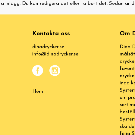
sta inlägg. Du kan redigera det eller ta bort det. Sedan är d
Kontakta oss
Om D
dinadrycker.se
Dina D
info@dinadrycker.se
målsät
drycke
favori
drycke
inga k
System
Hem
om pro
sortim
bestäl
System
ska du
följa 