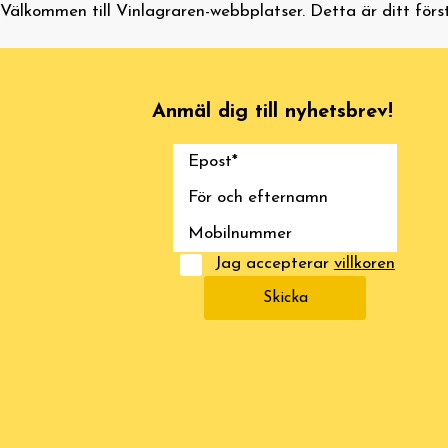
Välkommen till
Vinlagraren-webbplatser
. Detta är ditt för
Anmäl dig till nyhetsbrev!
Jag accepterar
villkoren
Skicka