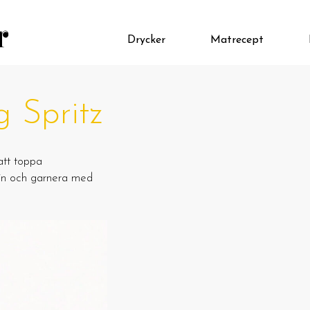
Drycker
Matrecept
g Spritz
 att toppa
vin och garnera med