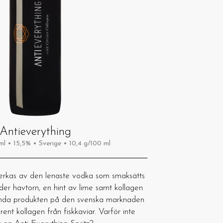
Antieverything
ml • 15,5% • Sverige • 10,4 g/100 ml
lverkas av den lenaste vodka som smaksätts
r havtorn, en hint av lime samt kollagen
enda produkten på den svenska marknaden
rent kollagen från fiskkaviar. Varför inte