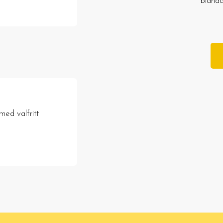
blanda
med valfritt