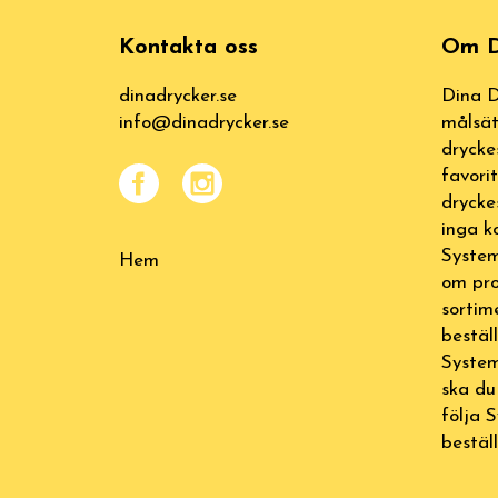
Kontakta oss
Om D
dinadrycker.se
Dina D
info@dinadrycker.se
målsät
drycke
favori
drycke
inga k
System
Hem
om pro
sortim
bestäl
System
ska du
följa 
beställ