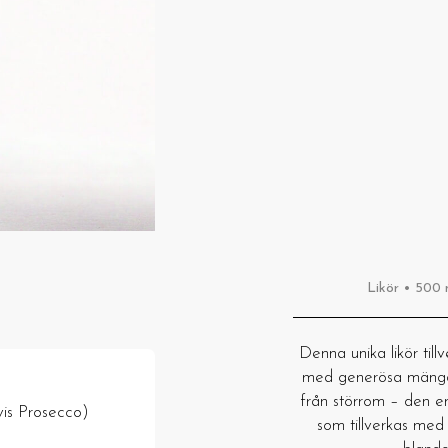
Likör • 500 
Denna unika likör til
med generösa mängde
från störrom – den 
vis Prosecco)
som tillverkas med 