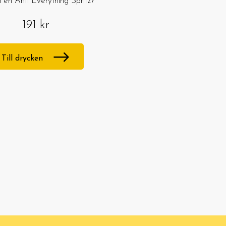
 en Anti Everything Spritz?
191 kr
Till drycken