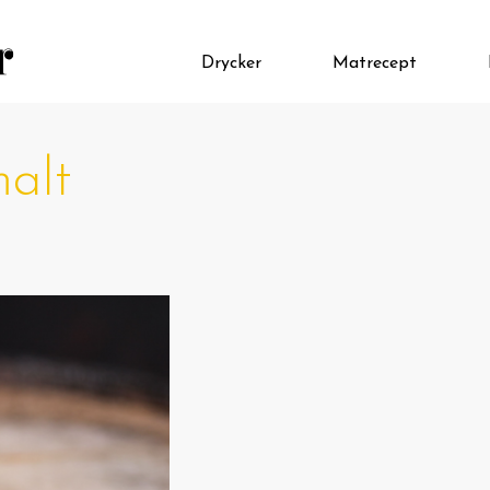
Drycker
Matrecept
malt