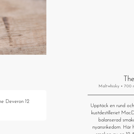
The
Maltwhisky • 700 m
The Deveron 12
Upptäck en rund och 
kustdestilleriet Mac
balanserad smak
nyansrikedom. Här 