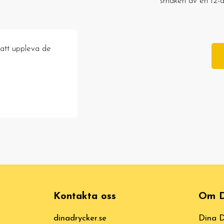
smaken av en 12-åri
 att uppleva de
Kontakta oss
Om D
dinadrycker.se
Dina D