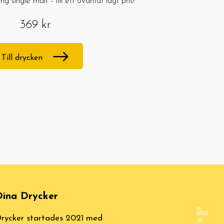
g single malt - till ett oväntat lågt pris!
369 kr
Till drycken
ina Drycker
rycker startades 2021 med