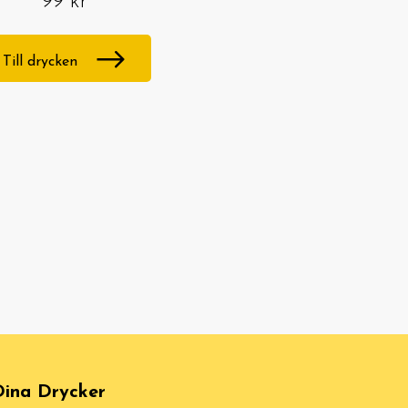
99 kr
Till drycken
ina Drycker