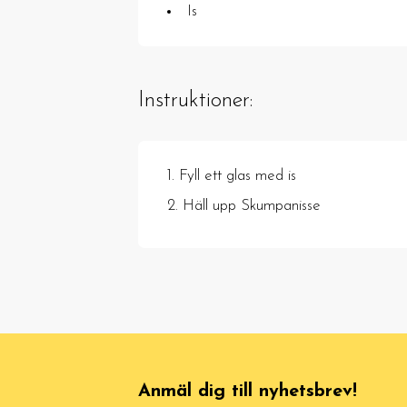
Is
Instruktioner:
Fyll ett glas med is
Häll upp Skumpanisse
Anmäl dig till nyhetsbrev!