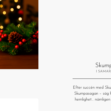
Skump
I SAMA
Efter succén med Skum
Skumpasagan – säg hej
hemlighet… nämlige