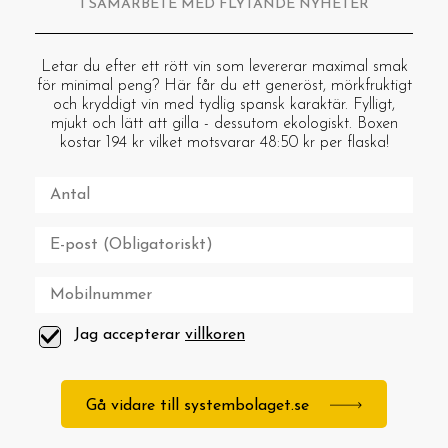
I SAMARBETE MED FLYTANDE NYHETER
Letar du efter ett rött vin som levererar maximal smak
för minimal peng? Här får du ett generöst, mörkfruktigt
och kryddigt vin med tydlig spansk karaktär. Fylligt,
mjukt och lätt att gilla - dessutom ekologiskt. Boxen
kostar 194 kr vilket motsvarar 48:50 kr per flaska!
Jag accepterar
villkoren
Gå vidare till systembolaget.se