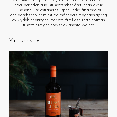
europeiska vingårdar. Kryddorna provas och köps in
under perioden augusti-september året innan aktuell
julsäsong. De extraheras i sprit under åtta veckor
och därefter följer minst tre månaders mognadslagring
av kryddblandningen. För att få till den rätta sötman
tillsätts slutligen socker av finaste kvalitet.
Vårt drinktips!