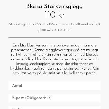
Blossa Starkvinsglögg
110 kr
Starkvinsglögg • 750 ml • 15% • Internationellt märke • 14,9
g/100 ml • Art 850501
En riktig klassiker som inte behöver någon närmare
presentation! ​​Denna glöggfavorit görs på ett mustigt
rött vin samt ett starkvin som smaksätts med Blossas
klassiska julkryddor. Resultatet är en stor, generös och
kryddig smakupplevelse med klassiska toner av
kryddnejlika, ingefära, russin, pomerans och kanel. Kan
avnjutas varm på klassiskt vis eller kall som aperitif!