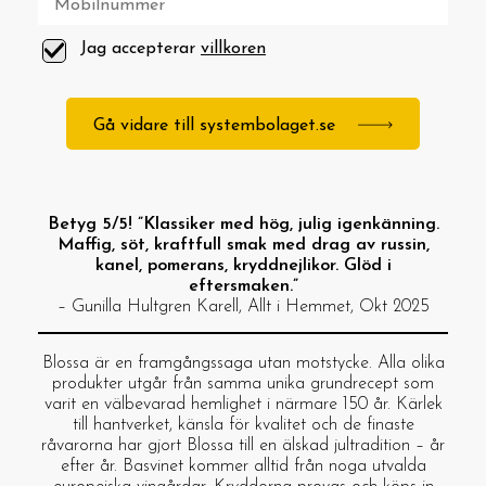
Jag accepterar
villkoren
Gå vidare till systembolaget.se
Betyg 5/5! ”Klassiker med hög, julig igenkänning.
Maffig, söt, kraftfull smak med drag av russin,
kanel, pomerans, kryddnejlikor. Glöd i
eftersmaken.”
– Gunilla Hultgren Karell, Allt i Hemmet, Okt 2025
Blossa är en framgångssaga utan motstycke. Alla olika
produkter utgår från samma unika grundrecept som
varit en välbevarad hemlighet i närmare 150 år. Kärlek
till hantverket, känsla för kvalitet och de finaste
råvarorna har gjort Blossa till en älskad jultradition – år
efter år. Basvinet kommer alltid från noga utvalda