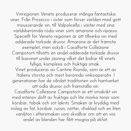
Vinregionen Veneto producerar många fantastiska
viner. Från Prosecco i öster som förser världen med gott
mousserande vin, till Valpolicella i väster med sina
världsberömda röda viner som amarone och ripasso.
Speciellt för Veneto regionen är att tillverka vin med
adderade torkade druvor. Amarone är det främsta
exemplet, men också i Casalforte Collezione
Campistorti tillsätts en andel adderade torkade druvor
till basvinet under jäsning vilket det bidrar till vinets
fylliga, komplexa och fruktiga smak.
Vinet produceras av Cantine Riondo, som är ett av
Italiens största och mest berömda vinkooperativ. I
generationer har de vårdat traditionen och hantverket
att odla druvor och framställa vin.
Casalforte Collezione Campistorti är ett smakrikt vin
med intensiv doft av fruktiga och lite mörka toner som
körsbär, tobak och söt lakrits. Smaken är kryddig med
inslag av fat, körsbär, russin, nötter, choklad och en liten
vaniljton i eftersmaken som skvallrar om att en viss
andel av blenden har fått mogna på ekfat.