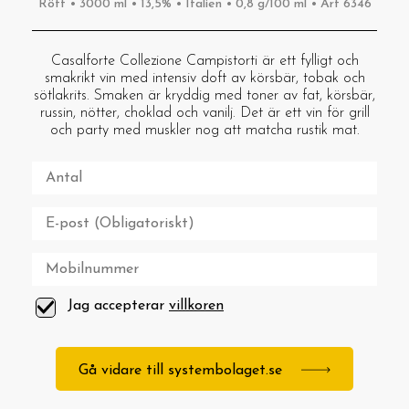
Rött • 3000 ml • 13,5% • Italien • 0,8 g/100 ml • Art 6346
Casalforte Collezione Campistorti är ett fylligt och
smakrikt vin med intensiv doft av körsbär, tobak och
sötlakrits. Smaken är kryddig med toner av fat, körsbär,
russin, nötter, choklad och vanilj. Det är ett vin för grill
och party med muskler nog att matcha rustik mat.
Jag accepterar
villkoren
Gå vidare till systembolaget.se