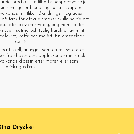
dig produkt. De tillsatte pepparmyntsolja,
l sin hemliga örtblandning för att skapa en
h svalkande mintlikör. Blandningen lagrades
å tank för att alla smaker skulle ha tid att
 Resultatet blev en kryddig, angenämt bitter
 subtil sötma och tydlig karaktär av mint i
v lakrits, kaffe och malört. En omedelbar
succé!
äst iskall, antingen som en ren shot eller
vilket framhäver dess uppfriskande mintsmak.
alkande digestif efter maten eller som
drinkingrediens.
ina Drycker