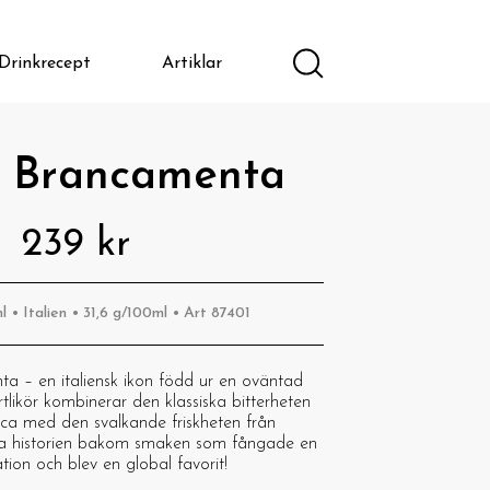
Drinkrecept
Artiklar
t Brancamenta
239 kr
l • Italien • 31,6 g/100ml • Art 87401
 – en italiensk ikon född ur en oväntad
tlikör kombinerar den klassiska bitterheten
ca med den svalkande friskheten från
a historien bakom smaken som fångade en
tion och blev en global favorit!