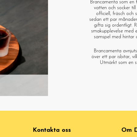
Brancamenta som en fär
vatten och socker til
officiell, fräsch oc
sedan ett par månader p
gifta sig ordentligt.
smakupplevelse med en
samspel med hintar a
Brancamenta avnjuts b
över ett par isbitar, 
Utmärkt som en sv
Kontakta oss
Om D