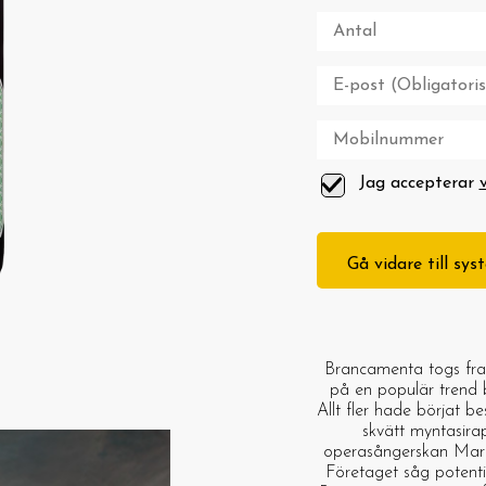
Jag accepterar
Gå vidare till sy
Brancamenta togs fram 
på en populär trend b
Allt fler hade börjat b
skvätt myntasira
operasångerskan Maria
Företaget såg potent