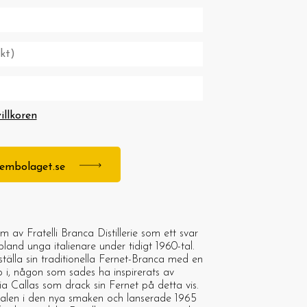
villkoren
stembolaget.se
av Fratelli Branca Distillerie som ett svar
land unga italienare under tidigt 1960-tal.
eställa sin traditionella Fernet-Branca med en
p i, någon som sades ha inspirerats av
 Callas som drack sin Fernet på detta vis.
ialen i den nya smaken och lanserade 1965