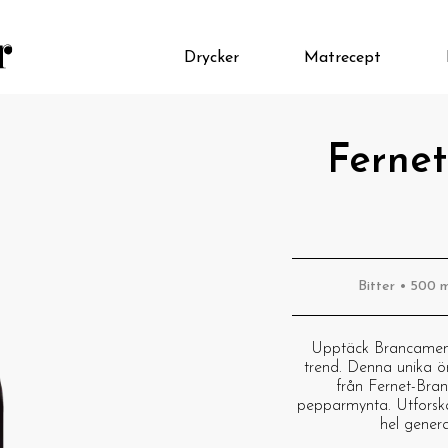
Drycker
Matrecept
Ferne
Bitter • 500 m
Upptäck Brancamenta
trend. Denna unika ör
från Fernet-Bran
pepparmynta. Utforsk
hel genera