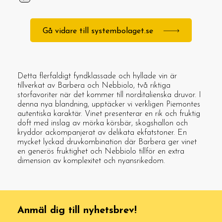
Gå vidare till systembolaget.se
Detta flerfaldigt fyndklassade och hyllade vin är
tillverkat av Barbera och Nebbiolo, två riktiga
storfavoriter när det kommer till norditalienska druvor. I
denna nya blandning, upptäcker vi verkligen Piemontes
autentiska karaktär. Vinet presenterar en rik och fruktig
doft med inslag av mörka körsbär, skogshallon och
kryddor ackompanjerat av delikata ekfatstoner. En
mycket lyckad druvkombination där Barbera ger vinet
en generös fruktighet och Nebbiolo tillför en extra
dimension av komplexitet och nyansrikedom.
Anmäl dig till nyhetsbrev!