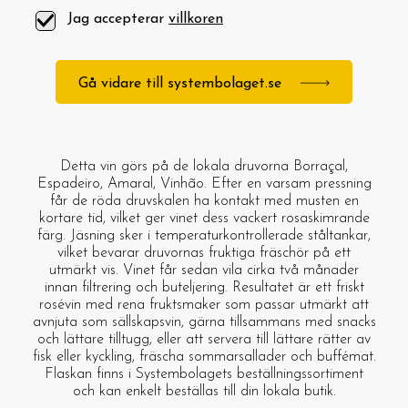
Jag accepterar
villkoren
Gå vidare till systembolaget.se
Detta vin görs på de lokala druvorna Borraçal,
Espadeiro, Amaral, Vinhão. Efter en varsam pressning
får de röda druvskalen ha kontakt med musten en
kortare tid, vilket ger vinet dess vackert rosaskimrande
färg. Jäsning sker i temperaturkontrollerade ståltankar,
vilket bevarar druvornas fruktiga fräschör på ett
utmärkt vis. Vinet får sedan vila cirka två månader
innan filtrering och buteljering. Resultatet är ett friskt
rosévin med rena fruktsmaker som passar utmärkt att
avnjuta som sällskapsvin, gärna tillsammans med snacks
och lättare tilltugg, eller att servera till lättare rätter av
fisk eller kyckling, fräscha sommarsallader och buffémat.
Flaskan finns i Systembolagets beställningssortiment
och kan enkelt beställas till din lokala butik.