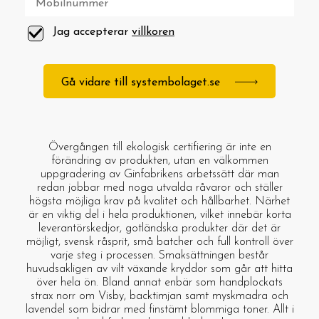
Jag accepterar
villkoren
Gå vidare till systembolaget.se
Övergången till ekologisk certifiering är inte en
förändring av produkten, utan en välkommen
uppgradering av Ginfabrikens arbetssätt där man
redan jobbar med noga utvalda råvaror och ställer
högsta möjliga krav på kvalitet och hållbarhet. Närhet
är en viktig del i hela produktionen, vilket innebär korta
leverantörskedjor, gotländska produkter där det är
möjligt, svensk råsprit, små batcher och full kontroll över
varje steg i processen. Smaksättningen består
huvudsakligen av vilt växande kryddor som går att hitta
över hela ön. Bland annat enbär som handplockats
strax norr om Visby, backtimjan samt myskmadra och
lavendel som bidrar med finstämt blommiga toner. Allt i