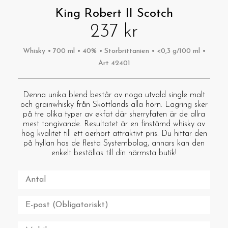
King Robert II Scotch
237 kr
Whisky • 700 ml • 40% • Storbrittanien • <0,3 g/100 ml •
Art 42401
Denna unika blend består av noga utvald single malt
och grainwhisky från Skottlands alla hörn. Lagring sker
på tre olika typer av ekfat där sherryfaten är de allra
mest tongivande. Resultatet är en finstämd whisky av
hög kvalitet till ett oerhört attraktivt pris. Du hittar den
på hyllan hos de flesta Systembolag, annars kan den
enkelt beställas till din närmsta butik!