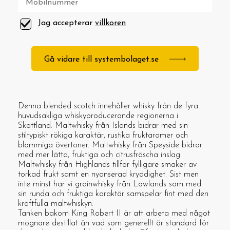
Jag accepterar
villkoren
Gå vidare till systembolaget.se
Denna blended scotch innehåller whisky från de fyra
huvudsakliga whiskyproducerande regionerna i
Skottland. Maltwhisky från Islands bidrar med sin
stiltypiskt rökiga karaktär, rustika fruktaromer och
blommiga övertoner. Maltwhisky från Speyside bidrar
med mer lätta, fruktiga och citrusfräscha inslag.
Maltwhisky från Highlands tillför fylligare smaker av
torkad frukt samt en nyanserad kryddighet. Sist men
inte minst har vi grainwhisky från Lowlands som med
sin runda och fruktiga karaktär samspelar fint med den
kraftfulla maltwhiskyn.
Tanken bakom King Robert II är att arbeta med något
mognare destillat än vad som generellt är standard för