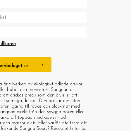
villkoren
stembolaget.se
 är tillverkad av ekologiskt odlade druvor
llo, bobal och monastrell. Sangrian är
att drickas precis som den är, eller att
s i somriga drinkar. Den passar dessutom
 maten, gärna till tapas och plockmat med
angrian direkt från den snygga boxen eller
glaskaraff toppad med apelsin- och
or och massor av is. Eller varför inte testa att
läskande Sangria Sours? Receptet hittar du