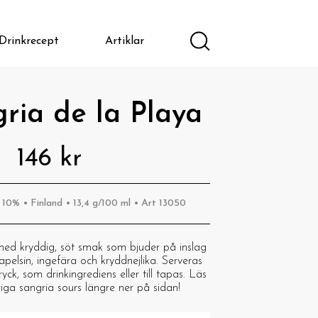
Drinkrecept
Artiklar
ria de la Playa
146 kr
 10% • Finland • 13,4 g/100 ml • Art 13050
med kryddig, söt smak som bjuder på inslag
apelsin, ingefära och kryddnejlika. Serveras
ck, som drinkingrediens eller till tapas. Läs
iga sangria sours längre ner på sidan!