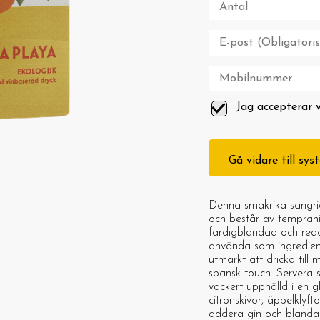
Jag accepterar
Gå vidare till sy
Denna smakrika sangria
och består av temprani
färdigblandad och redo 
använda som ingredien
utmärkt att dricka till
spansk touch. Servera s
vackert upphälld i en 
citronskivor, äppelklyft
addera gin och blanda 