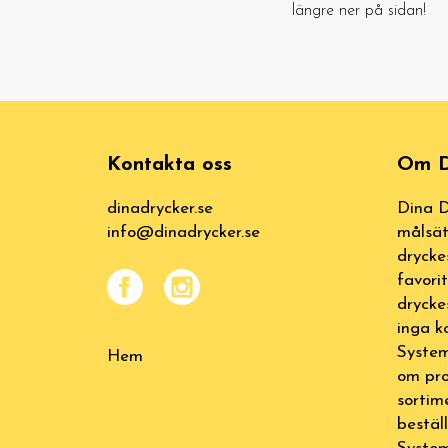
längre ner på sidan!
Kontakta oss
Om D
dinadrycker.se
Dina D
info@dinadrycker.se
målsät
drycke
favori
drycke
inga k
System
Hem
om pro
sortim
bestäl