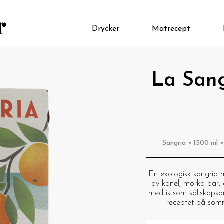
Drycker
Matrecept
La Sang
Sangria • 1500 ml •
En ekologisk sangria 
av kanel, mörka bär, 
med is som sällskapsdry
receptet på somr