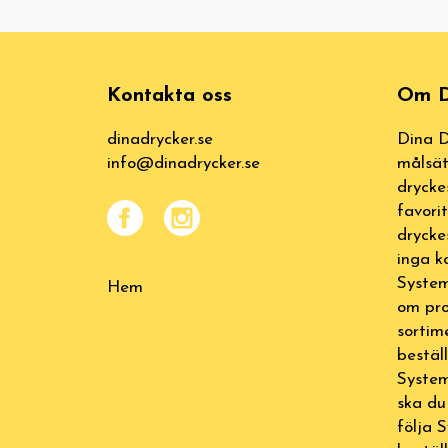
Kontakta oss
Om D
dinadrycker.se
Dina D
info@dinadrycker.se
målsät
drycke
favori
drycke
inga k
System
Hem
om pro
sortim
bestäl
System
ska du
följa 