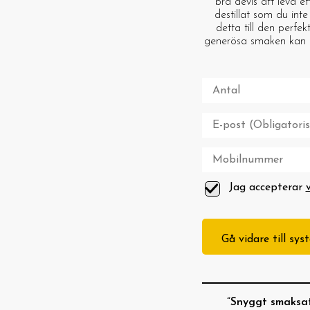
bra devis att leva ef
destillat som du int
detta till den perfe
generösa smaken kan 
Jag accepterar
Gå vidare till sy
”Snyggt smaksat