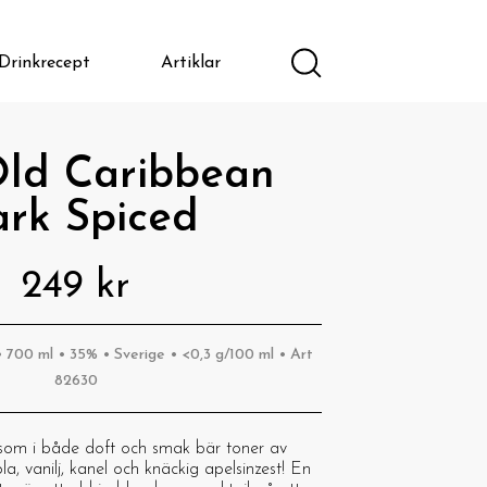
Drinkrecept
Artiklar
Old Caribbean
rk Spiced
249 kr
 700 ml • 35% • Sverige • <0,3 g/100 ml • Art
82630
som i både doft och smak bär toner av
 vanilj, kanel och knäckig apelsinzest! En