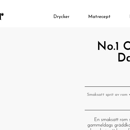
Drycker
Matrecept
No.1 
Da
Smaksatt sprit av rom •
En smaksatt rom 
gammeldags gräddkola,