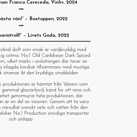
ohan Franco Cereceda, Vinliv, 2024
***
bästa vän!” – Boxtoppen, 2022
***
harmtroll!” – Livets Goda, 2022
i såväl doft som smak är vaniljkryddig med
kig sötma. No.1 Old Caribbean Dark Spiced
om, vilket märks i avslutningen där toner av
ga inlagda körsbär tillsammans med mustiga
ak stramar åt den kryddiga smakbilden.
i produktionen är hämtat från Vänern som
r gammal glaciärfjord, känd för sitt rena och
barhet genomsyrar hela produktionen, där
n är en del av visionen. Genom att ta vara
 närodlat svenskt vete och vatten från den
viker No.1 Production onödiga transporter
och utsläpp.