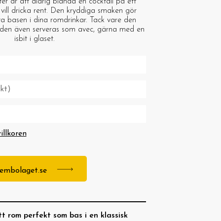
ter är att aldrig blanda en cocktail på ett
e vill dricka rent. Den kryddiga smaken gör
kta basen i dina romdrinkar. Tack vare den
den även serveras som avec, gärna med en
isbit i glaset.
villkoren
stembolaget.se
t rom perfekt som bas i en klassisk