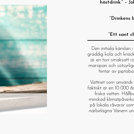
höstdrink.” – J
”Drinkens 
”Ett sant c
Den initiala känslan 
gräddig kola och knäc
är en torr smaksatt r
marsipan och sötsyrli
hintar av piptob
Vattnet som används 
faktiskt är en 10 000 å
friska vatten. Håll
minskad klimatpåverka
på lokala råvaror som
närbelägna Vänern und