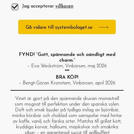
Jag accepterar
villkoren
Gå vidare till systembolaget.se
FYND! “Gott, spännande och oändligt med
charm.”
– Eva Weckström, Vinbörsen, maj 2026
***
BRA KÖP!
– Bengt-Göran Kronstam, Vinbörsen, april 2026
Vinet är gjort på den spännande druvan monastrell
som mognat till perfektion under den spanska solen.
Doft och smak bjuder på tydliga inslag av björnbär,
mörka körsbär och choklad som samspelar med hintar
av kaffe, vanilj och färska örter. Matcha till grillat kött,
kryddiga korvar, halloumi, majskolvar och smakrika
såser – en garanterad succé till grillbuffén!