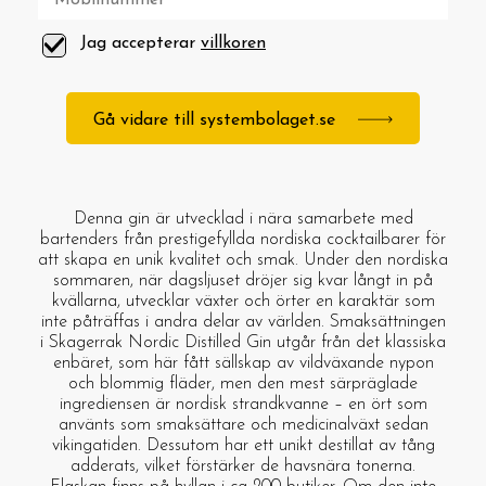
Jag accepterar
villkoren
Gå vidare till systembolaget.se
Denna gin är utvecklad i nära samarbete med
bartenders från prestigefyllda nordiska cocktailbarer för
att skapa en unik kvalitet och smak. Under den nordiska
sommaren, när dagsljuset dröjer sig kvar långt in på
kvällarna, utvecklar växter och örter en karaktär som
inte påträffas i andra delar av världen. Smaksättningen
i Skagerrak Nordic Distilled Gin utgår från det klassiska
enbäret, som här fått sällskap av vildväxande nypon
och blommig fläder, men den mest särpräglade
ingrediensen är nordisk strandkvanne – en ört som
använts som smaksättare och medicinalväxt sedan
vikingatiden. Dessutom har ett unikt destillat av tång
adderats, vilket förstärker de havsnära tonerna.