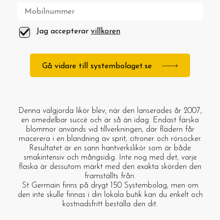
Jag accepterar
villkoren
Gå vidare till systembolaget.se
Denna välgjorda likör blev, när den lanserades år 2007,
en omedelbar succé och är så än idag. Endast färska
blommor används vid tillverkningen, där flädern får
macerera i en blandning av sprit, citroner och rörsocker.
Resultatet är en sann hantverkslikör som är både
smakintensiv och mångsidig. Inte nog med det, varje
flaska är dessutom märkt med den exakta skörden den
framställts från.
St Germain finns på drygt 150 Systembolag, men om
den inte skulle finnas i din lokala butik kan du enkelt och
kostnadsfritt beställa den dit.