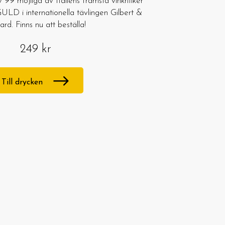
99 möjliga av Italiens främsta vinkritiker
LD i internationella tävlingen Gilbert &
lard. Finns nu att beställa!
249 kr
Till drycken