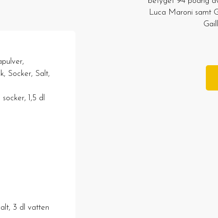
betyget 94 poäng av 
Luca Maroni samt GU
Gail
pulver,
, Socker, Salt,
l socker, 1,5 dl
alt, 3 dl vatten