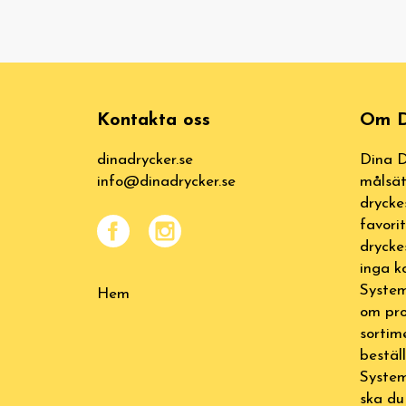
Kontakta oss
Om D
dinadrycker.se
Dina D
info@dinadrycker.se
målsät
drycke
favori
drycke
inga k
System
Hem
om pro
sortim
bestäl
System
ska du