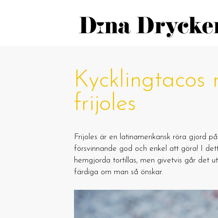
Kycklingtacos
frijoles
Frijoles är en latinamerikansk röra gjord p
försvinnande god och enkel att göra! I det
hemgjorda tortillas, men givetvis går det u
färdiga om man så önskar.