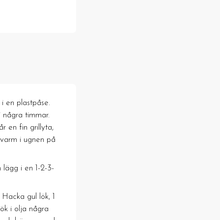
 i en plastpåse.
i några timmar.
r en fin grillyta,
l varm i ugnen på
 lägg i en 1-2-3-
 Hacka gul lök, 1
tlök i olja några