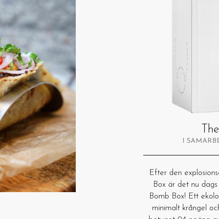
The
I SAMARB
Efter den explosio
Box är det nu dags f
Bomb Box! Ett ekolog
minimalt krångel och