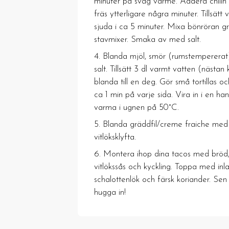
minuter på svag värme. Addera chilin
fräs ytterligare några minuter. Tillsätt 
sjuda i ca 5 minuter. Mixa bönröran 
stavmixer. Smaka av med salt.
Blanda mjöl, smör (rumstempererat
salt. Tillsätt 3 dl varmt vatten (nästa
blanda till en deg. Gör små tortillas oc
ca 1 min på varje sida. Vira in i en ha
varma i ugnen på 50°C.
Blanda gräddfil/creme fraiche me
vitlöksklyfta.
Montera ihop dina tacos med bröd,
vitlökssås och kyckling. Toppa med inlag
schalottenlök och färsk koriander. Sen
hugga in!