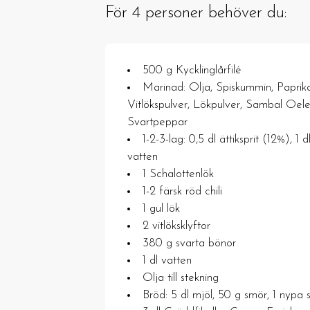
För 4 personer behöver du:
500 g Kycklinglårfilé
Marinad: Olja, Spiskummin, Paprika
Vitlökspulver, Lökpulver, Sambal Oelek
Svartpeppar
1-2-3-lag: 0,5 dl ättiksprit (12%), 1 d
vatten
1 Schalottenlök
1-2 färsk röd chili
1 gul lök
2 vitlöksklyftor
380 g svarta bönor
1 dl vatten
Olja till stekning
Bröd: 5 dl mjöl, 50 g smör, 1 nypa s