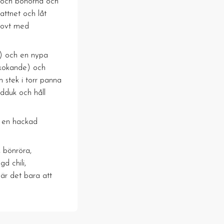
 och bönorna och
vattnet och låt
grovt med
) och en nypa
n kokande) och
h stek i torr panna
ndduk och håll
d en hackad
 bönröra,
d chili,
 är det bara att