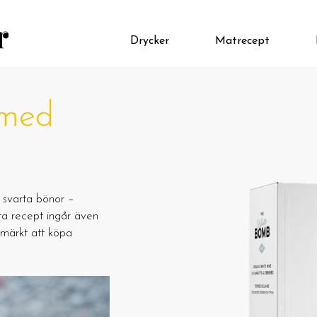
Drycker
Matrecept
 med
å svarta bönor –
ta recept ingår även
tmärkt att köpa