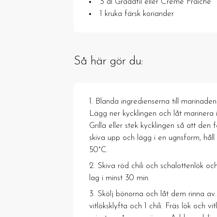
3 dl Gräddfil eller Creme Fraiche
1 kruka färsk koriander
Så här gör du:
Blanda ingredienserna till marinaden
Lägg ner kycklingen och låt marinera 
Grilla eller stek kycklingen så att den få
skiva upp och lägg i en ugnsform, hål
50°C.
Skiva röd chili och schalottenlök och
lag i minst 30 min.
Skölj bönorna och låt dem rinna av.
vitlöksklyfta och 1 chili. Fräs lök och vi