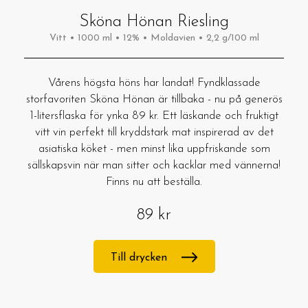
Sköna Hönan Riesling
Vitt • 1000 ml • 12% • Moldavien • 2,2 g/100 ml
Vårens högsta höns har landat! Fyndklassade
storfavoriten Sköna Hönan är tillbaka - nu på generös
1-litersflaska för ynka 89 kr. Ett läskande och fruktigt
vitt vin perfekt till kryddstark mat inspirerad av det
asiatiska köket - men minst lika uppfriskande som
sällskapsvin när man sitter och kacklar med vännerna!
Finns nu att beställa.
89 kr
Till drycken