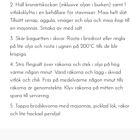
Häll kronärtskockan (inklusive oljan i burken) samt 1
vitlöksklyfta i en behållare för stavmixer. Mixa helt slät.
Tillsätt senap, äggula, vinäger och olja och mixa ihop till
en majonnäs. Smaka av med salt.
Skär baguetten i skivor. Rosta i brödrost eller ringla
på lite olja och rosta i ugnen på 200°C tills de blir
krispiga.
Strö flingsalt över räkorna och stek i olja på hög
värme någon minut. Vänd räkorna och lägg i skivad
vitlök och chili. Fräs på medelvärme någon minut tills
räkorna är genomstekta. Klyv räkorna på mitten och
spara till servering.
Toppa brödskivorna med majonnäs, picklad lök, räkor
och lite hackad persilja!