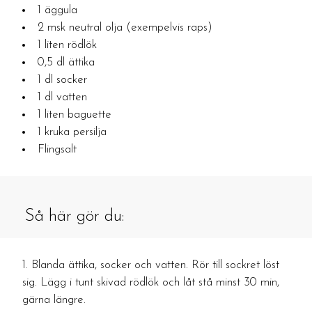
1 äggula
2 msk neutral olja (exempelvis raps)
1 liten rödlök
0,5 dl ättika
1 dl socker
1 dl vatten
1 liten baguette
1 kruka persilja
Flingsalt
Så här gör du:
Blanda ättika, socker och vatten. Rör till sockret löst
sig. Lägg i tunt skivad rödlök och låt stå minst 30 min,
gärna längre.