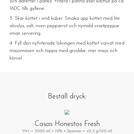
och därefter i panko. Fritera i panna eller kastrull på ca
160C tills gyllene.
Skär köttet i små kuber. Smaka upp köttet med lite
olivolja, salt, riven pepparrot och nymald svartpeppar
innan servering.
Fyll den nyfriterade lökringen med köttet varvat med
majonnäsen och toppa med groddar, mer majo och
körvel.
Beställ dryck:
Casas Honestos Fresh
Vitt • 3000 ml • 12% • Spanien • <0,3 g/100 ml