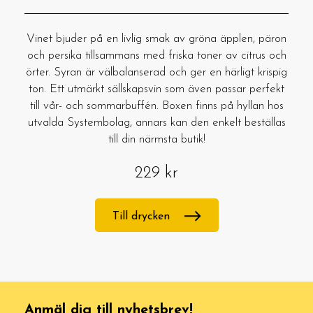
Vinet bjuder på en livlig smak av gröna äpplen, päron
och persika tillsammans med friska toner av citrus och
örter. Syran är välbalanserad och ger en härligt krispig
ton. Ett utmärkt sällskapsvin som även passar perfekt
till vår- och sommarbuffén. Boxen finns på hyllan hos
utvalda Systembolag, annars kan den enkelt beställas
till din närmsta butik!
229 kr
Till drycken
Anmäl dig till nyhetsbrev!