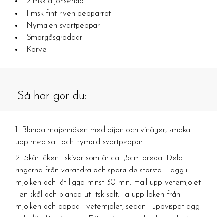
2 msk dijonsenap
1 msk fint riven pepparrot
Nymalen svartpeppar
Smörgåsgroddar
Körvel
Så här gör du:
Blanda majonnäsen med dijon och vinäger, smaka
upp med salt och nymald svartpeppar.
Skär löken i skivor som är ca 1,5cm breda. Dela
ringarna från varandra och spara de största. Lägg i
mjölken och låt ligga minst 30 min. Häll upp vetemjölet
i en skål och blanda ut 1tsk salt. Ta upp löken från
mjölken och doppa i vetemjölet, sedan i uppvispat ägg