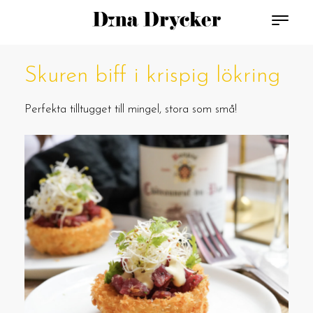
Skuren biff i krispig lökring
Perfekta tilltugget till mingel, stora som små!