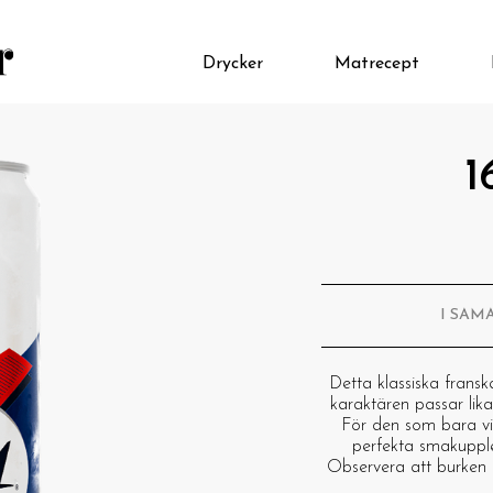
Drycker
Matrecept
1
I SAM
Detta klassiska fransk
karaktären passar lika 
För den som bara vill
perfekta smakupple
Observera att burken 