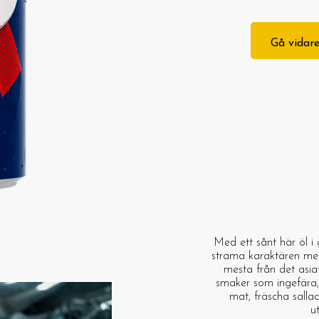
Gå vidare
Med ett sånt här öl i 
strama karaktären med 
mesta från det asiat
smaker som ingefära, 
mat, fräscha sallad
u