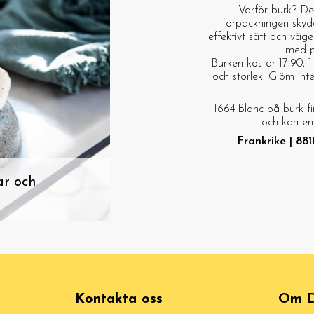
Varför burk? De
förpackningen skydd
effektivt sätt och väge
med på
Burken kostar 17:90, 
och storlek. Glöm int
1664 Blanc på burk fi
och kan enke
Frankrike | 881
ar och
Kontakta oss
Om D