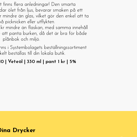
t finns flera anledningar! Den smarta
ar ölet från ljus, bevarar smaken på ett
r mindre än glas, vilket gör den enkel att ta
 picknicken eller utflykten.
1 kr mindre än flaskan, med samma innehåll
e att panta burken, då det är bra för både
plånbok och miljö.
nns i Systembolagets beställningssortiment
lt beställas till din lokala butik.
10 | Veteöl | 330 ml | pant 1 kr | 5%
ina Drycker