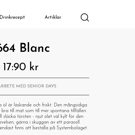
Drinkrecept
Artiklar
664 Blanc
17:90 kr
ARBETE MED SENIOR DAYS
a öl är läskande och friskt. Den mångsidiga
bra till mat som till mer spontana tillfällen.
 släcka törsten - njut ölet väl kylt för den
velsen, gärna i skuggan av ett parasoll.
endast finns att beställa på Systembolaget.