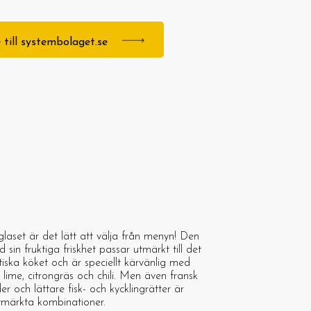
 till systembolaget.se
glaset är det lätt att välja från menyn! Den
sin fruktiga friskhet passar utmärkt till det
iska köket och är speciellt kärvänlig med
lime, citrongräs och chili. Men även fransk
er och lättare fisk- och kycklingrätter är
tmärkta kombinationer.