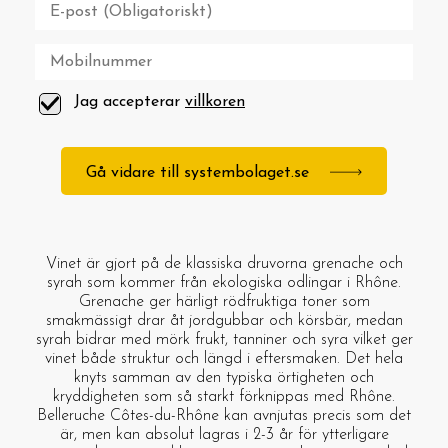
Jag accepterar
villkoren
Gå vidare till systembolaget.se
Vinet är gjort på de klassiska druvorna grenache och
syrah som kommer från ekologiska odlingar i Rhône.
Grenache ger härligt rödfruktiga toner som
smakmässigt drar åt jordgubbar och körsbär, medan
syrah bidrar med mörk frukt, tanniner och syra vilket ger
vinet både struktur och längd i eftersmaken. Det hela
knyts samman av den typiska örtigheten och
kryddigheten som så starkt förknippas med Rhône.
Belleruche Côtes-du-Rhône kan avnjutas precis som det
är, men kan absolut lagras i 2-3 år för ytterligare