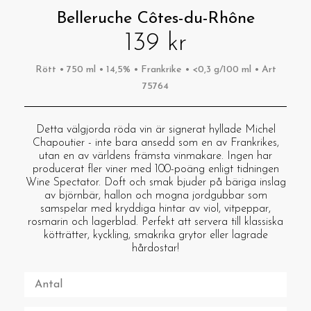
Belleruche Côtes-du-Rhône
139 kr
Rött • 750 ml • 14,5% • Frankrike • <0,3 g/100 ml • Art
75764
Detta välgjorda röda vin är signerat hyllade Michel
Chapoutier - inte bara ansedd som en av Frankrikes,
utan en av världens främsta vinmakare. Ingen har
producerat fler viner med 100-poäng enligt tidningen
Wine Spectator. Doft och smak bjuder på bäriga inslag
av björnbär, hallon och mogna jordgubbar som
samspelar med kryddiga hintar av viol, vitpeppar,
rosmarin och lagerblad. Perfekt att servera till klassiska
kötträtter, kyckling, smakrika grytor eller lagrade
hårdostar!