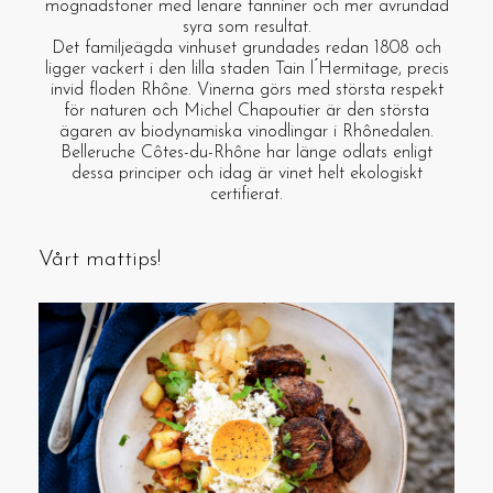
mognadstoner med lenare tanniner och mer avrundad
syra som resultat.
Det familjeägda vinhuset grundades redan 1808 och
ligger vackert i den lilla staden Tain l ́Hermitage, precis
invid floden Rhône. Vinerna görs med största respekt
för naturen och Michel Chapoutier är den största
ägaren av biodynamiska vinodlingar i Rhônedalen.
Belleruche Côtes-du-Rhône har länge odlats enligt
dessa principer och idag är vinet helt ekologiskt
certifierat.
Vårt mattips!