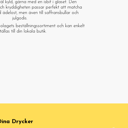
väl kyld, gärna med en isbit i glaset. Den
och kryddigheten passar perfekt att matcha
 ädelost, men även till saffransbullar och
julgodis.
olagets beställningssortiment och kan enkelt
ällas till din lokala butik.
ina Drycker