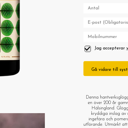
Jag accepterar
Gå vidare till sy
Denna hantverksglögg 
en över 200 år gamm
Hälsingland. Glög
kryddiga inslag av 
ingefära och pomera
utförande. Utmärkt att 