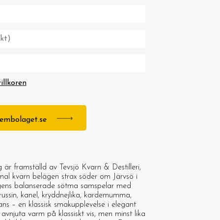
villkoren
stembolaget.se
är framställd av Tevsjö Kvarn & Destilleri,
al kvarn belägen strax söder om Järvsö i
gens balanserade sötma samspelar med
russin, kanel, kryddnejlika, kardemumma,
ns – en klassisk smakupplevelse i elegant
avnjuta varm på klassiskt vis, men minst lika