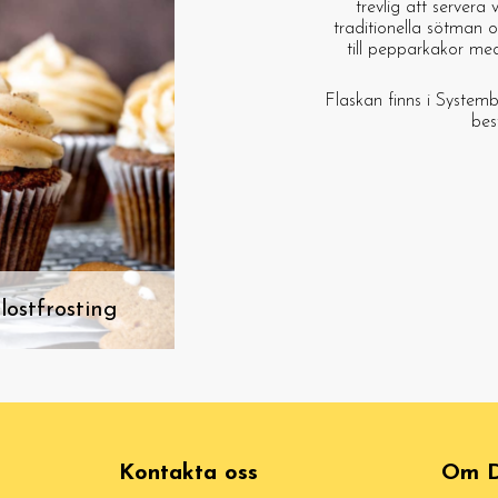
trevlig att servera 
traditionella sötman 
till pepparkakor med
Flaskan finns i Systemb
best
ostfrosting
Kontakta oss
Om D