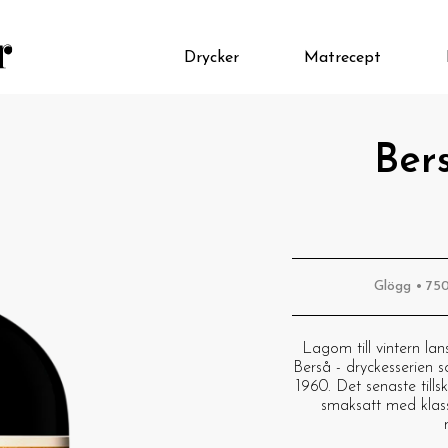
Drycker
Matrecept
Ber
Glögg • 750
Lagom till vintern la
Berså - dryckesserien s
1960. Det senaste tills
smaksatt med klassi