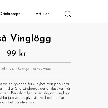
Drinkrecept
Artiklar
så Vinglögg
99 kr
 ml • 12% • Sverige • Art 7979601
nseras en rykande färsk nyhet från populära
om hyllar Stig Lindbergs designklassiker från
kottet i Bersåfamiljen är en elegant vinglögg
ska julkryddor, givetvis med det tidlösa
mönstret på etiketten!