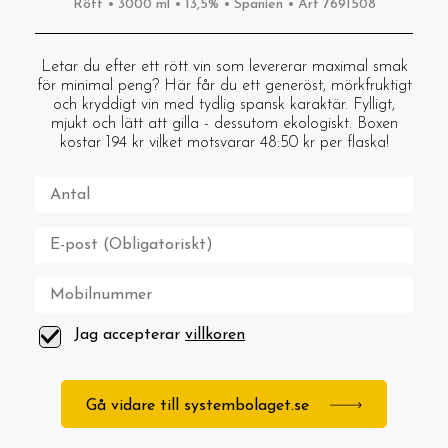
Rött • 3000 ml • 13,5% • Spanien • Art 7691508
Letar du efter ett rött vin som levererar maximal smak
för minimal peng? Här får du ett generöst, mörkfruktigt
och kryddigt vin med tydlig spansk karaktär. Fylligt,
mjukt och lätt att gilla - dessutom ekologiskt. Boxen
kostar 194 kr vilket motsvarar 48:50 kr per flaska!
Jag accepterar
villkoren
Gå vidare till systembolaget.se