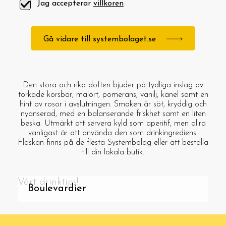
Jag accepterar
villkoren
Gå vidare till systembolaget.se
Den stora och rika doften bjuder på tydliga inslag av
torkade körsbär, malört, pomerans, vanilj, kanel samt en
hint av rosor i avslutningen. Smaken är söt, kryddig och
nyanserad, med en balanserande friskhet samt en liten
beska. Utmärkt att servera kyld som aperitif, men allra
vanligast är att använda den som drinkingrediens.
Flaskan finns på de flesta Systembolag eller att beställa
till din lokala butik.
Vårt drinktips!
Boulevardier