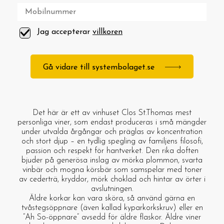
Jag accepterar
villkoren
Gå vidare till systembolaget.se
Det här är ett av vinhuset Clos St.Thomas mest
personliga viner, som endast produceras i små mängder
under utvalda årgångar och präglas av koncentration
och stort djup – en tydlig spegling av familjens filosofi,
passion och respekt för hantverket. Den rika doften
bjuder på generösa inslag av mörka plommon, svarta
vinbär och mogna körsbär som samspelar med toner
av cederträ, kryddor, mörk choklad och hintar av örter i
avslutningen.
Äldre korkar kan vara sköra, så använd gärna en
tvåstegsöppnare (även kallad kyparkorkskruv) eller en
“Ah So-öppnare” avsedd för äldre flaskor. Äldre viner