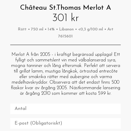
Château St.Thomas Merlot A
301 kr
Rött • 750 ml • 14% • Libanon • <0,3 g/100 ml • Art
7615601
Merlot A från 2005 - i kraftigt begränsad upplaga! Ett
fylligt och sammetslent vin med välbalanserad syra,
mogna tanniner och lång eftersmak. Perfekt att servera
till grillat lamm, mustiga långkok, örtrostad entrecôte
eller smakrika rätter med aubergine och varma
medelhavskryddor. Observera att det endast finns 500
flaskor kvar av årgång 2005. Nästkommande lansering
är årgång 2010 som kommer att kosta 599 kr.