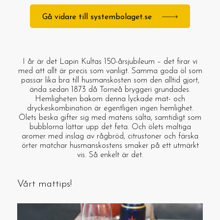
Gå vidare till systembolaget.se
I år är det Lapin Kultas 150-årsjubileum – det firar vi
med att allt är precis som vanligt. Samma goda öl som
passar lika bra till husmanskosten som den alltid gjort,
ända sedan 1873 då Torneå bryggeri grundades.
Hemligheten bakom denna lyckade mat- och
dryckeskombination är egentligen ingen hemlighet.
Ölets beska gifter sig med matens sälta, samtidigt som
bubblorna lättar upp det feta. Och ölets maltiga
aromer med inslag av rågbröd, citrustoner och färska
örter matchar husmanskostens smaker på ett utmärkt
vis. Så enkelt är det.
Vårt mattips!