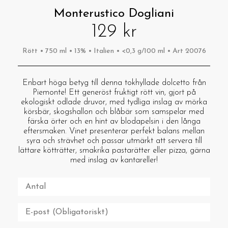
Monterustico Dogliani
129 kr
Rött • 750 ml • 13% • Italien • <0,3 g/100 ml • Art 20076
Enbart höga betyg till denna tokhyllade dolcetto från
Piemonte! Ett generöst fruktigt rött vin, gjort på
ekologiskt odlade druvor, med tydliga inslag av mörka
körsbär, skogshallon och blåbär som samspelar med
färska örter och en hint av blodapelsin i den långa
eftersmaken. Vinet presenterar perfekt balans mellan
syra och strävhet och passar utmärkt att servera till
lättare kötträtter, smakrika pastarätter eller pizza, gärna
med inslag av kantareller!