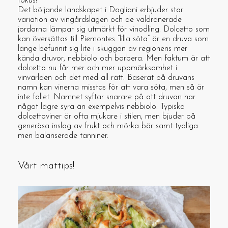
fokus!
Det böljande landskapet i Dogliani erbjuder stor
variation av vingårdslägen och de väldränerade
jordarna lämpar sig utmärkt för vinodling. Dolcetto som
kan översättas till Piemontes “lilla söta” är en druva som
länge befunnit sig lite i skuggan av regionens mer
kända druvor, nebbiolo och barbera. Men faktum är att
dolcetto nu får mer och mer uppmärksamhet i
vinvärlden och det med all rätt. Baserat på druvans
namn kan vinerna misstas för att vara söta, men så är
inte fallet. Namnet syftar snarare på att druvan har
något lägre syra än exempelvis nebbiolo. Typiska
dolcettoviner är ofta mjukare i stilen, men bjuder på
generösa inslag av frukt och mörka bär samt tydliga
men balanserade tanniner.
Vårt mattips!