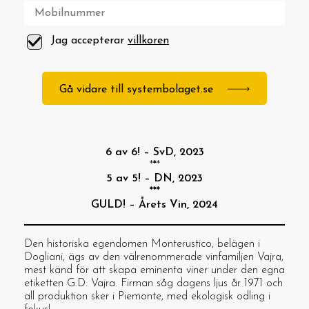
Jag accepterar
villkoren
Gå vidare till systembolaget.se
6 av 6! – SvD, 2023
*
*
*
5 av 5! – DN, 2023
***
GULD! – Årets Vin, 2024
Den historiska egendomen Monterustico, belägen i
Dogliani, ägs av den välrenommerade vinfamiljen Vajra,
mest känd för att skapa eminenta viner under den egna
etiketten G.D. Vajra. Firman såg dagens ljus år 1971 och
all produktion sker i Piemonte, med ekologisk odling i