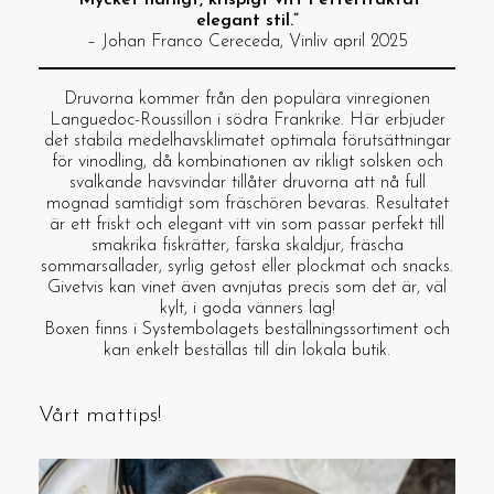
”Mycket härligt, krispigt vitt i eftertraktat
elegant stil.”
– Johan Franco Cereceda, Vinliv april 2025
Druvorna kommer från den populära vinregionen
Languedoc-Roussillon i södra Frankrike. Här erbjuder
det stabila medelhavsklimatet optimala förutsättningar
för vinodling, då kombinationen av rikligt solsken och
svalkande havsvindar tillåter druvorna att nå full
mognad samtidigt som fräschören bevaras. Resultatet
är ett friskt och elegant vitt vin som passar perfekt till
smakrika fiskrätter, färska skaldjur, fräscha
sommarsallader, syrlig getost eller plockmat och snacks.
Givetvis kan vinet även avnjutas precis som det är, väl
kylt, i goda vänners lag!
Boxen finns i Systembolagets beställningssortiment och
kan enkelt beställas till din lokala butik.
Vårt mattips!