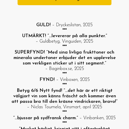
GULD!
– Dryckeslistan, 2025
***
UTMÄRKT! ”…levererar på alla punkter.”
– Guldbetyg, Vinguiden, 2025
***
SUPERFYND! ”Med sina livliga frukttoner och
minerala undertoner erbjuder det en upplevelse
som verkligen sticker ut i sitt segment.”
– Baginbox.se, 2025
***
FYND!
– Vinboxen, 2025
***
Betyg 6/6 Nytt fynd!
”…det här är ett riktigt
välgjort vin som känns fräscht och kommer även
att passa bra till den kräsne vindrickaren, bravo!”
– Niclas Toumela, Vinsmart, april 2025
***
”…bjussar på sydfransk charm.”
– Vinbanken, 2025
***