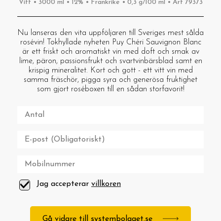
Vitt • 3000 ml • 12% • Frankrike • 0,3 g/100 ml • Art 79373
Nu lanseras den vita uppföljaren till Sveriges mest sålda
rosévin! Tokhyllade nyheten Puy Chéri Sauvignon Blanc
är ett friskt och aromatiskt vin med doft och smak av
lime, päron, passionsfrukt och svartvinbärsblad samt en
krispig mineralitet. Kort och gott - ett vitt vin med
samma fräschör, pigga syra och generösa fruktighet
som gjort roséboxen till en sådan storfavorit!
Jag accepterar
villkoren
Gå vidare till systembolaget.se