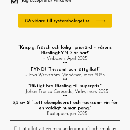
Jag accepterar
villkoren
Gå vidare till systembolaget.se
”Krispig, fräsch och löjligt prisvärd – vårens
RieslingFYND är här!”
– Vinboxen, April 2025
***
FYND! ”Trivsamt och lättgillat!”
– Eva Weckström, Vinbörsen, mars 2025
***
”Riktigt bra Riesling till superpris.”
– Johan Franco Cereceda, Vinliv, mars 2025
***
3,5 av 5! ”…ett okomplicerat och tacksamt vin för
en väldigt human peng.”
– Boxtoppen, jan 2025
Ett lättgillat vitt vin med underbar doft och smak av