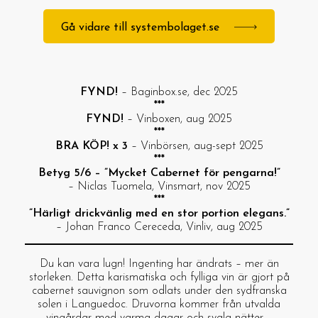
Gå vidare till systembolaget.se
FYND!
– Baginbox.se, dec 2025
***
FYND!
– Vinboxen, aug 2025
***
BRA KÖP! x 3
– Vinbörsen, aug-sept 2025
***
Betyg 5/6 – ”Mycket Cabernet för pengarna!”
– Niclas Tuomela, Vinsmart, nov 2025
***
”Härligt drickvänlig med en stor portion elegans.”
– Johan Franco Cereceda, Vinliv, aug 2025
Du kan vara lugn! Ingenting har ändrats – mer än
storleken. Detta karismatiska och fylliga vin är gjort på
cabernet sauvignon som odlats under den sydfranska
solen i Languedoc. Druvorna kommer från utvalda