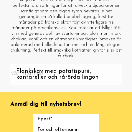
vingårdar med varma dagar och svala nätter –
perfekta förutsättningar för att utveckla djupa aromer
samtidigt som den pigga syran bevaras. Vinet
genomgår en så kallad dubbel lagring, först tre
månader på franska ekfat följt av ytterligare tre
månader på amerikansk ek. Resultatet är ett fylligt rött
vin med generös doft av svarta vinbär, plommon, mörk
choklad, vanilj och en värmande kryddighet. Smaken är
balanserad med silkeslena tanniner och en lång, elegant
avslutning. Perfekt till smakrika kötträtter, grytor eller ost
& chark!
Flankskav med potatispuré,
Vårt mattips!
kantareller och rårörda lingon
Anmäl dig till nyhetsbrev!