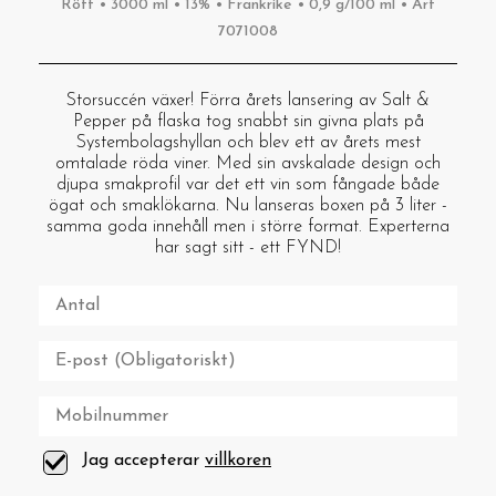
Rött • 3000 ml • 13% • Frankrike • 0,9 g/100 ml • Art
7071008
Storsuccén växer! Förra årets lansering av Salt &
Pepper på flaska tog snabbt sin givna plats på
Systembolagshyllan och blev ett av årets mest
omtalade röda viner. Med sin avskalade design och
djupa smakprofil var det ett vin som fångade både
ögat och smaklökarna. Nu lanseras boxen på 3 liter -
samma goda innehåll men i större format. Experterna
har sagt sitt - ett FYND!
Jag accepterar
villkoren