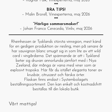
– Ragnar Falk, Vinexperterna, maj 2026
***
BRA TIPS!
– Malin Brorell, Vinexperterna, maj 2026
***
”Härliga sommarsmaker!”
– Johan Franco Cereceda, Vinliv, maj 2026
Rheinhessen är Tysklands största vinregion, mest känd
för en gedigen produktion av riesling, men på senare år
har sauvignon blanc smugit sig in som lite av ett wild
card i vingårdarna. Det spännande är att i Tyskland
beter sig druvan annorlunda jämfört med i Nya
Zeeland, där många är vana med viner som är
explosivt tropiska. Här får du istället eleganta toner av
krusbär, citruszest och färska örter.
Flaskan finns endast i Systembolagets
beställningssortiment. Den kan enkelt och kostnadsfritt
beställas till din lokala butik.
Vårt mattips!